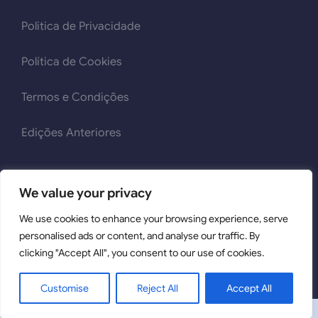
Politica de Privacidade
Política de Cookies
Termos e Condições
Edições Anteriores
We value your privacy
We use cookies to enhance your browsing experience, serve
2026 © Mult'iTox | Todos os Direitos Reservados | Powered
personalised ads or content, and analyse our traffic. By
by
clicking "Accept All", you consent to our use of cookies.
Customise
Reject All
Accept All