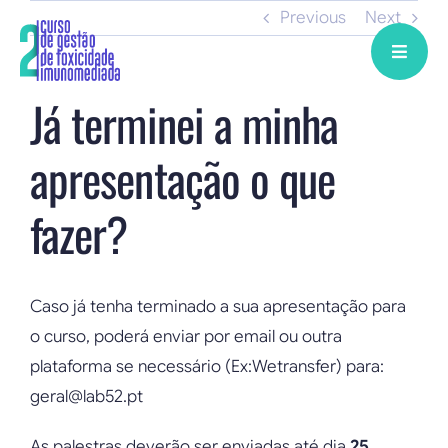
Skip
Previous
Next
to
content
Já terminei a minha
apresentação o que
fazer?
Caso já tenha terminado a sua apresentação para
o curso, poderá enviar por email ou outra
plataforma se necessário (Ex:Wetransfer) para:
geral@lab52.pt
As palestras deverão ser enviadas até dia
25