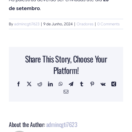
de setembro
.
By
admincgti7623
|
9 de Junho, 2024
|
Oradores
|
0 Comments
Share This Story, Choose Your
Platform!
Facebook
X
Reddit
LinkedIn
WhatsApp
Telegram
Tumblr
Pinterest
Vk
Xing
Email
About the Author:
admincgti7623