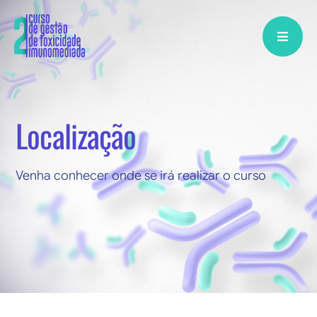
Skip
to
content
Localização
Venha conhecer onde se irá realizar o curso