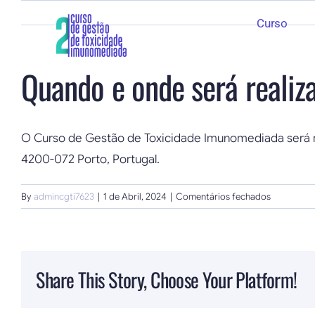
Skip
Curso
to
content
Quando e onde será reali
O Curso de Gestão de Toxicidade Imunomediada será rea
4200-072 Porto, Portugal.
em
By
admincgti7623
|
1 de Abril, 2024
|
Comentários fechados
Quando
e
onde
será
Share This Story, Choose Your Platform!
realizado
o
Curso