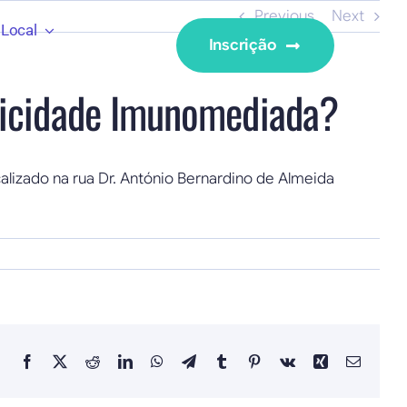
Previous
Next
Local
Inscrição
oxicidade Imunomediada?
lizado na rua Dr. António Bernardino de Almeida
Facebook
X
Reddit
LinkedIn
WhatsApp
Telegram
Tumblr
Pinterest
Vk
Xing
Email