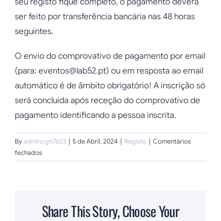
seu registo fique completo, o pagamento deverá
ser feito por transferência bancária nas 48 horas
seguintes.
O envio do comprovativo de pagamento por email
(para: eventos@lab52.pt) ou em resposta ao email
automático é de âmbito obrigatório! A inscrição só
será concluída após receção do comprovativo de
pagamento identificando a pessoa inscrita.
By
admincgti7623
|
5 de Abril, 2024
|
Registo
|
Comentários
em
fechados
Quando
deve
ser
efetuado
Share This Story, Choose Your
o
pagamento