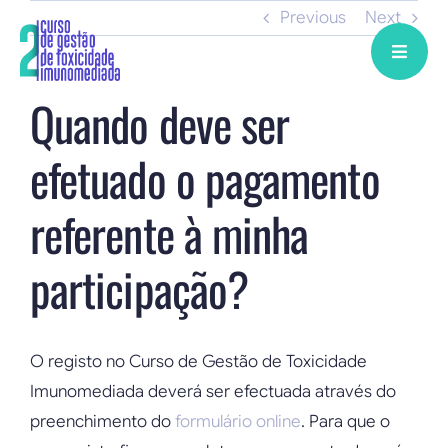
Skip
Previous
Next
to
content
Quando deve ser
efetuado o pagamento
referente à minha
participação?
O registo no Curso de Gestão de Toxicidade
Imunomediada deverá ser efectuada através do
preenchimento do
formulário online
. Para que o