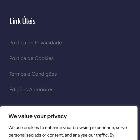
Link Úteis
Politica de Privacidade
Política de Cookies
Termos e Condições
Edições Anteriores
We value your privacy
We use cookies to enhance your browsing experience, serve
2026 © Mult'iTox | Todos os Direitos Reservados | Powered
personalised ads or content, and analyse our traffic. By
by