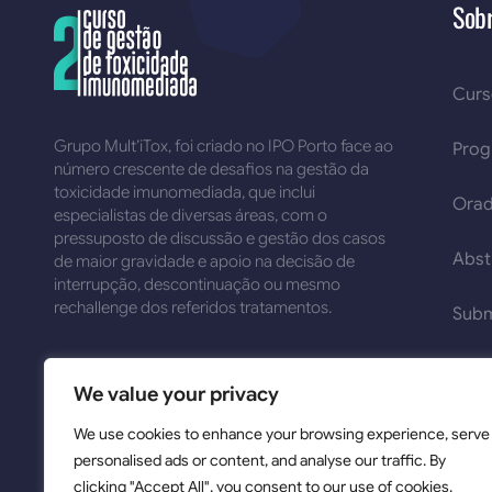
Sob
Cur
Grupo Mult’iTox, foi criado no IPO Porto face ao
Pro
número crescente de desafios na gestão da
toxicidade imunomediada, que inclui
Orad
especialistas de diversas áreas, com o
pressuposto de discussão e gestão dos casos
Abst
de maior gravidade e apoio na decisão de
interrupção, descontinuação ou mesmo
rechallenge dos referidos tratamentos.
Subm
We value your privacy
We use cookies to enhance your browsing experience, serve
personalised ads or content, and analyse our traffic. By
clicking "Accept All", you consent to our use of cookies.