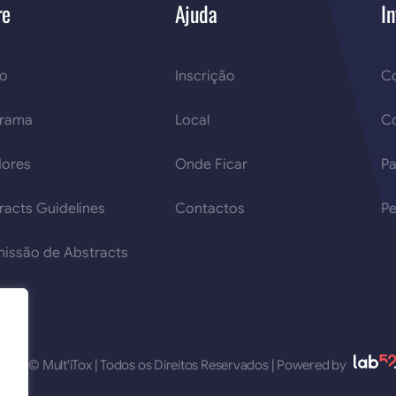
re
Ajuda
In
so
Inscrição
Co
grama
Local
C
ores
Onde Ficar
Pa
racts Guidelines
Contactos
Pe
issão de Abstracts
2026 © Mult'iTox | Todos os Direitos Reservados | Powered by