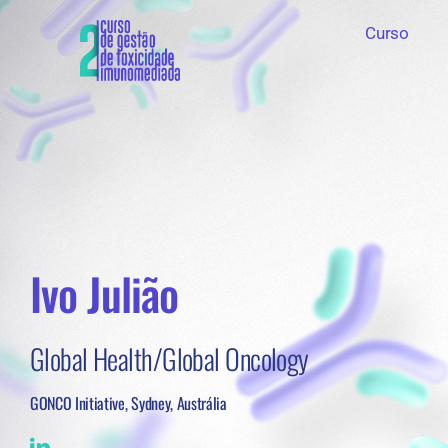
Skip
Curso
to
content
Ivo Julião
Global Health/Global Oncology
GONCO Initiative, Sydney, Austrália