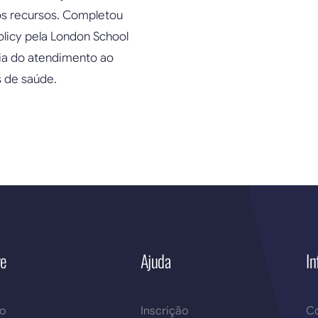
os recursos. Completou
licy pela London School
ria do atendimento ao
 de saúde.
re
Ajuda
In
so
Inscrição
Co